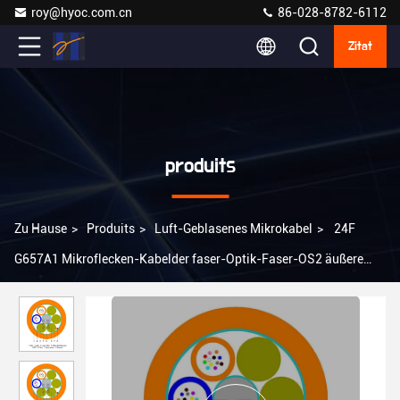
roy@hyoc.com.cn
86-028-8782-6112
Zitat
produits
Zu Hause
>
Produits
>
Luft-Geblasenes Mikrokabel
>
24F
G657A1 Mikroflecken-Kabelder faser-Optik-Faser-OS2 äußere
Hülle PAs blasend