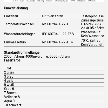
Umweltleistung
Einzelteil
Prüfverfahren
Testergebnisse
Zulässige zusätz
Temperaturwechsel
Iec 60794-1-22-F1
G.652D/G657
Δa≤0.05 dB/km, 
Wassersäule: 1m 
Wasserdurchdringen
IEC 60794-1-22-F5B
Kein Wasserleck d
70℃, Zeitraum: 2
Füllmassefluß
Iec 60794-1-22-E14
Kein Verbundfluß
Standardtrommellänge
2000m/drum, 4000m/drum u. 6000m/drum
Faserfarbe
1 rot
2 grün
3 blau
4 gelb
5 weiß
Grau 6
7 Brown
Veilchen 8
Aqua 9
10 schwarz