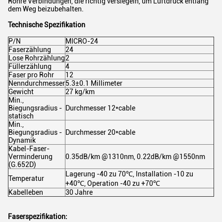
Rohre Verbindungen, die richtig versiegeln, um Luftdruck entlang
dem Weg beizubehalten.
Technische Spezifikation
P/N
MICRO-24
Faserzählung
24
Lose Rohrzählung
2
Füllerzählung
4
Faser pro Rohr
12
Nenndurchmesser
5.3±0.1 Millimeter
Gewicht
27 kg/km
Min.,
Biegungsradius -
Durchmesser 12*cable
statisch
Min.,
Biegungsradius -
Durchmesser 20*cable
Dynamik
Kabel-Faser-
Verminderung
0.35dB/km @1310nm, 0.22dB/km @1550nm
(G.652D)
Lagerung -40 zu 70℃, Installation -10 zu
Temperatur
+40℃, Operation -40 zu +70℃
Kabelleben
30 Jahre
Faserspezifikation: