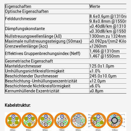
Eigenschaften
Werte
Optische Eigenschaften
8.6±0.6µm @1310nm
Felddurchmesser
9.8±0.8mm @1550nm
≤0.40dB/km @1310n
Dämpfungskonstante
≤0.30dB/km @1550n
Nullstreuungswellenlänge (λ0)
1300nm zu 1324nm
Maximale nullstreuungssteigung (S0max)
≤0.092ps/(nm2·Kilome
Grenzwellenlänge (λcc)
≤1260nm
1,466 @1310nm
Effektives Gruppenbrechungsindex (Neff)
1,467 @1550nm
Geometrische Eigenschaft
Manteldurchmesser
125.0±1.0µm
Umhüllungsnichtkreisförmigkeit
≤1.0%
Beschichtender Durchmesser
245.0±10.0µm
Beschichtung-Umhüllungsexzentrizität
≤12.0µm
Beschichtende Nichtkreisförmigkeit
≤6.0%
Kernumhüllende Exzentrizität
≤0.8µm
Kabelstruktur: