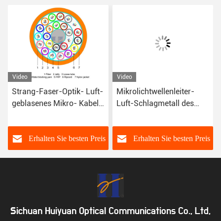
Video
Video
Strang-Faser-Optik- Luft-
Mikrolichtwellenleiter-
geblasenes Mikro- Kabel
Luft-Schlagmetall des
Mikro-Kabel G652D 288
Kern-G657A1 60 frei
s
Erhalten Sie besten Preis
Erhalten Sie besten Preis
Sichuan Huiyuan Optical Communications Co., Ltd,