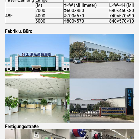
Faser-Zählung
Länge
(M)
Φ×W (Millimeter)
L×W-×H (Millim
2000
Φ600×450
640×450×805
48F
4000
Φ700×570
740×570×905
6000
Φ800×570
840×570×1005
Fabrik u. Büro
Fertigungsstraße