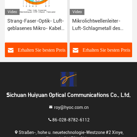
Video
Video
Strang-Faser-Optik- Luft-
Mikrolichtwellenleiter-
geblasenes Mikro- Kabel
Luft-Schlagmetall des
Mikro-Kabel G652D 288
Kern-G657A1 60 frei
s
Erhalten Sie besten Preis
Erhalten Sie besten Preis
Sichuan Huiyuan Optical Communications Co., Ltd,
roy@hyoc.com.cn
86-028-8782-6112
Straßen-, hohe u. neuetechnologie-Westzone #2 Xinye,