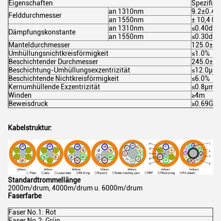
Eigenschaften
Spezifizi
an 1310nm
9.2±0.4
Felddurchmesser
an 1550nm
± 10,4 0
an 1310nm
≤0.40dB
Dämpfungskonstante
an 1550nm
≤0.30dB
Manteldurchmesser
125.0±1
Umhüllungsnichtkreisförmigkeit
≤1.0%
Beschichtender Durchmesser
245.0±1
Beschichtung-Umhüllungsexzentrizität
≤12.0µm
Beschichtende Nichtkreisförmigkeit
≤6.0%
Kernumhüllende Exzentrizität
≤0.8µm
Winden
≥4m
Beweisdruck
≥0.69GP
Kabelstruktur:
Standardtrommellänge
2000m/drum, 4000m/drum u. 6000m/drum
Faserfarbe
Faser No.1: Rot
Faser No.2: Grün