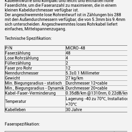
Kabelentwürfe sind kompakt und leicht und enthalten hohe
Faserdichte, um die Faseranzahl zu maximieren, die in einem
kleinen Kabeldurchmesser verfügbar ist.
Der angeschwemmte lose Rohrentwurf ist in Zählungen bis 288
mit den Außendurchmessern verfügbar, die von 5.3mm bis 9.4mm
sich unterscheiden. Angeschwemmtes loses Rohrkabel liefert
einfaches, Mittelspannenzugang.
Technische Spezifikation:
P/N
MICRO-48
Faserzählung
48
Lose Rohrzählung
4
Füllerzählung
2
Faser pro Rohr
12
Nenndurchmesser
5.3±0.1 Millimeter
Gewicht
27 kg/km
Min. Biegungsradius - statisch
Durchmesser 12*cable
Min., Biegungsradius - Dynamik
Durchmesser 20*cable
Kabel-Faser-Verminderung
0.35dB/km @1310nm, 0.22dB/km
Lagerung -40 zu 70℃, Installation 
Temperatur
+70℃
Kabelleben
30 Jahre
Faserspezifikation: