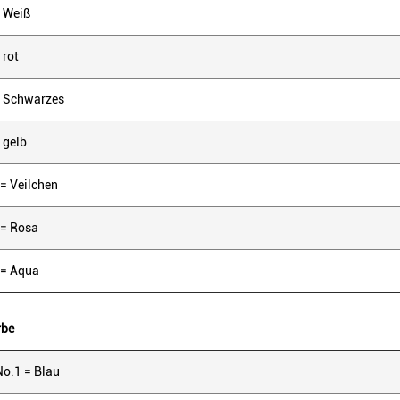
= Weiß
 rot
= Schwarzes
 gelb
= Veilchen
 = Rosa
 = Aqua
rbe
No.1 = Blau