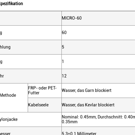
pezifikation
MICRO-60
g
60
hlung
5
ng
1
hr
12
FRP- oder PET-
Wasser, das Garn blockiert
Futter
 Methode
Kabelseele
Wasser, das Kevlar blockiert
Nominal: 0.45mm, Durchschnitt: 0.40
ylonjacke
0.35mm
esser
5.3±0.1 Millimeter