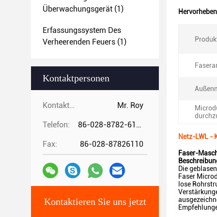
Überwachungsgerät
(1)
Hervorheben
Erfassungssystem Des
Produk
Verheerenden Feuers
(1)
Faserar
Kontaktpersonen
Außenm
Kontaktpersonen:
Mr. Roy
Microd
durchz
Telefon:
86-028-8782-6112
Netz-LWL - 
Fax:
86-028-87826110
Faser-Masch
Beschreibun
Die geblasen
Faser Microd
lose Rohrstr
Verstärkung
ausgezeichn
Kontaktieren Sie uns jetzt
Empfehlunge