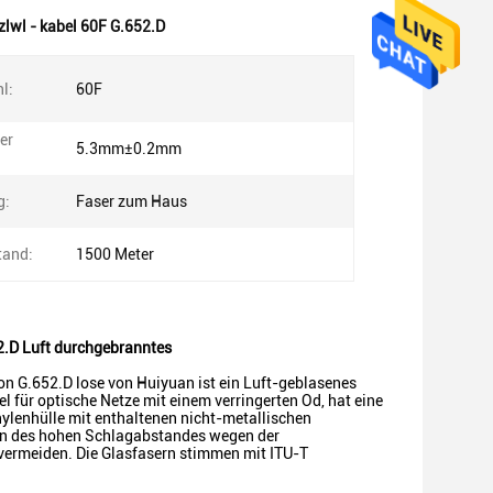
zlwl - kabel 60F G.652.D
l:
60F
er
5.3mm±0.2mm
g:
Faser zum Haus
tand:
1500 Meter
.D Luft durchgebranntes
on G.652.D lose von Huiyuan ist ein Luft-geblasenes
l für optische Netze mit einem verringerten Od, hat eine
hylenhülle mit enthaltenen nicht-metallischen
en des hohen Schlagabstandes wegen der
ermeiden. Die Glasfasern stimmen mit ITU-T