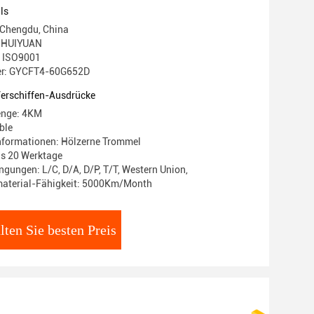
ls
 Chengdu, China
 HUIYUAN
g: ISO9001
r: GYCFT4-60G652D
Verschiffen-Ausdrücke
enge: 4KM
ble
nformationen: Hölzerne Trommel
bis 20 Werktage
gungen: L/C, D/A, D/P, T/T, Western Union,
aterial-Fähigkeit: 5000Km/Month
lten Sie besten Preis