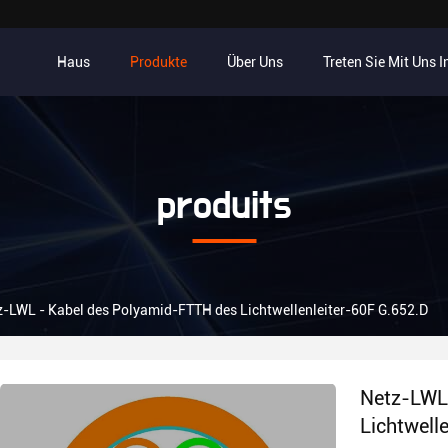
Haus
Produkte
Über Uns
Treten Sie Mit Uns 
produits
z-LWL - Kabel des Polyamid-FTTH des Lichtwellenleiter-60F G.652.D
Netz-LWL
Lichtwell