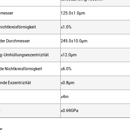
hmesser
125.0±1.0µm
ichtkreisförmigkeit
≤1.0%
der Durchmesser
245.0±10.0µm
g-Umhüllungsexzentrizität
≤12.0µm
de Nichtkreisförmigkeit
≤6.0%
nde Exzentrizität
≤0.8µm
≥4m
k
≥0.69GPa
r: