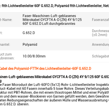
:
ftth Lichtwellenleiter 60F G.652.D
,
Polyamid ftth Lichtwellenleiter
,
Net
Faser-Maschinen-Luft-geblasenes
t-Name:
Mikrokabel GYCFT4 A-D (ZN) 4Y 9/125
Faseranzah
60F G.652.D Luft durchgebranntes
Durchmess
t:
G.652.D
(±0.2mm):
antel:
Polyamid
Anwendun
uct zum
10.00/8.00mm
Schlagabs
ubrennen:
Kabel des Polyamid-FTTH des Lichtwellenleiter-60F G.652.D
inen-Luft-geblasenes Mikrokabel GYCFT4 A-D (ZN) 4Y 9/125 60F G.652
g
e Faser Microduct der Luft-60FO (5x12) Rohr-Lichtwellenleiter Inspekti
uct-Kabel mit 60 Fasern innerhalb 5 loser Rohre. Dieses Verteilungskabe
uktur mit PBT-Rohren, die mit einem thixotropen Mittel und einer Polyät
en und dem wasser-Blockieren von Garnen gefüllt werden, dem Gewähr
eten Reibungseigenschaften der äußeren Hülle und Wasserausbreitung v
n G.652.D. überein.