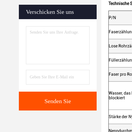
Technische S
Verschicken Sie uns
P/N
Faserzählun
Lose Rohrzä
Füllerzählu
Faser pro Ro
Wasser, das
blockiert
Senden Sie
Stärke der N
Nenndurchm