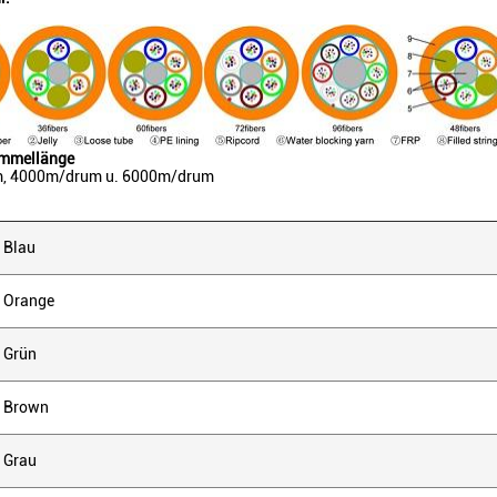
ommellänge
, 4000m/drum u. 6000m/drum
 Blau
= Orange
= Grün
= Brown
= Grau