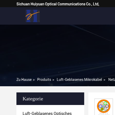
Sichuan Huiyuan Optical Communications Co., Ltd,
Zu Hause
>
Produits
>
Luft-Geblasenes Mikrokabel
>
Net
Kategorie
Luft-Geblasenes Optisches