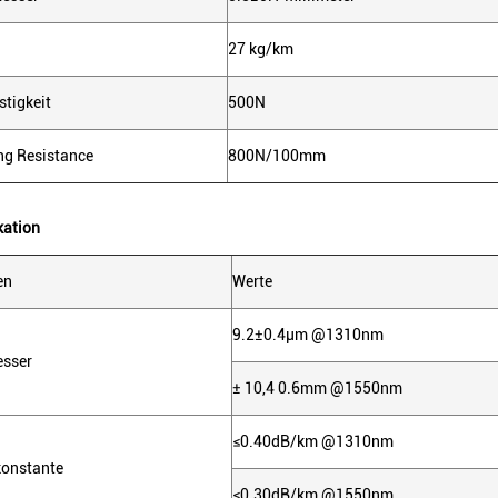
27 kg/km
tigkeit
500N
ng Resistance
800N/100mm
kation
en
Werte
9.2±0.4µm @1310nm
esser
± 10,4 0.6mm @1550nm
≤0.40dB/km @1310nm
onstante
≤0.30dB/km @1550nm