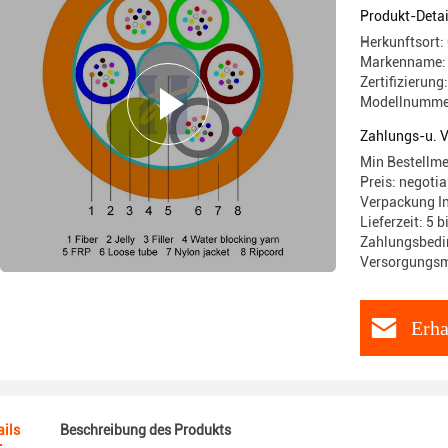
Produkt-Detai
Herkunftsort:
Markenname:
Zertifizierun
Modellnumme
Zahlungs-u. 
Min Bestellm
Preis: negotia
Verpackung I
Lieferzeit: 5 
Zahlungsbedin
Versorgungsm
Erha
ils
Beschreibung des Produkts