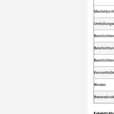
Manteldurc
Umhüllungsn
Beschichten
Beschichtun
Beschichten
Kernumhülle
Winden
Beweisdruc
Kabelstruktu