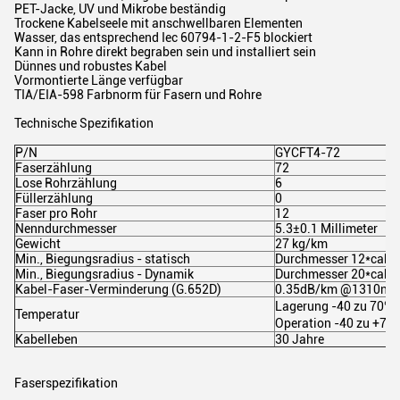
PET-Jacke, UV und Mikrobe beständig
Trockene Kabelseele mit anschwellbaren Elementen
Wasser, das entsprechend Iec 60794-1-2-F5 blockiert
Kann in Rohre direkt begraben sein und installiert sein
Dünnes und robustes Kabel
Vormontierte Länge verfügbar
TIA/EIA-598 Farbnorm für Fasern und Rohre
Technische Spezifikation
P/N
GYCFT4-72
Faserzählung
72
Lose Rohrzählung
6
Füllerzählung
0
Faser pro Rohr
12
Nenndurchmesser
5.3±0.1 Millimeter
Gewicht
27 kg/km
Min., Biegungsradius - statisch
Durchmesser 12*cabl
Min., Biegungsradius - Dynamik
Durchmesser 20*cabl
Kabel-Faser-Verminderung (G.652D)
0.35dB/km @1310nm
Lagerung -40 zu 70℃, 
Temperatur
Operation -40 zu +70
Kabelleben
30 Jahre
Faserspezifikation