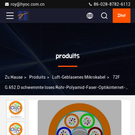
roy@hyoc.com.cn
86-028-8782-6112
Zitat
produits
Zu Hause
>
Produits
>
Luft-Geblasenes Mikrokabel
>
72F
G.652.D schwemmte loses Rohr-Polyamid-Faser-Optikinternet-
Kabel an