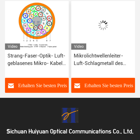
Video
Video
Strang-Faser-Optik- Luft-
Mikrolichtwellenleiter-
geblasenes Mikro- Kabel
Luft-Schlagmetall des
Mikro-Kabel G652D 288
Kern-G657A1 60 frei
s
Erhalten Sie besten Preis
Erhalten Sie besten Preis
Sichuan Huiyuan Optical Communications Co., Ltd,