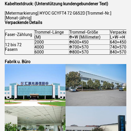
Kabeltextdruck: (Unterstützung kundengebundener Text)
[Metermarkierung] HYOC GCYFT4 72 G652D [Trommel-Nr.]
[Monat-jährig]
Verpackende Details
Trommel-Länge
Trommel-Größe
Verpackend
Faser-Zählung
(M)
Φ×W (Millimeter)
L×W-×H (Mi
2000
Φ600×450
640×450×8
12 bis 72
4000
Φ700×570
740×570×9
Fasern
6000
Φ800×570
840×570×1
Fabrik u. Büro