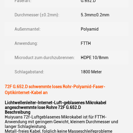
Faserart:
G.652.D
Durchmesser (±0.2mm):
5.3mm±0.2mm
Außenmantel:
Polyamid
Anwendung:
FTTH
Microduct zum durchzubrennen:
HDPE 10/8mm
Schlagabstand:
1800 Meter
72F G.652.D schwemmte loses Rohr-Polyamid-Faser-
Optikinternet-Kabel an
Lichtwellenleiter-Internet-Luft-geblasenes Mikrokabel
angeschwemmte lose Rohre 72F G.652.D
Beschreibung
Huiyuans 72f-Luftgeblasenes Mikrokabel ist für FTTH-
Anwendung mit geringem Gewicht, kleinem Durchmesser und
langer Schlagleistung.
Metall-freies Kabel, folglich keine Masseschleifeprobleme