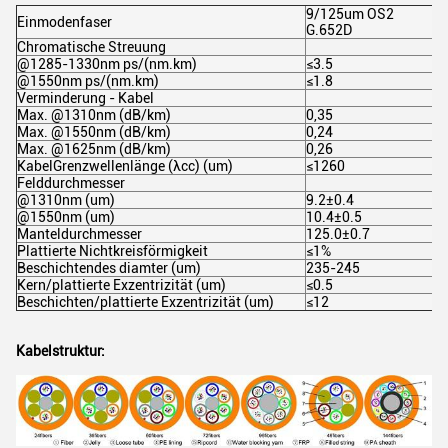
9/125um OS2
Einmodenfaser
G.652D
Chromatische Streuung
@1285-1330nm ps/(nm.km)
≤3.5
@1550nm ps/(nm.km)
≤1.8
Verminderung - Kabel
Max. @1310nm (dB/km)
0,35
Max. @1550nm (dB/km)
0,24
Max. @1625nm (dB/km)
0,26
KabelGrenzwellenlänge (λcc) (um)
≤1260
Felddurchmesser
@1310nm (um)
9.2±0.4
@1550nm (um)
10.4±0.5
Manteldurchmesser
125.0±0.7
Plattierte Nichtkreisförmigkeit
≤1%
Beschichtendes diamter (um)
235-245
Kern/plattierte Exzentrizität (um)
≤0.5
Beschichten/plattierte Exzentrizität (um)
≤12
Kabelstruktur: