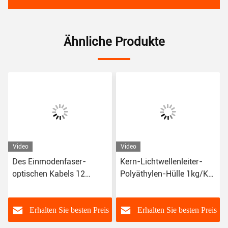
Ähnliche Produkte
Video
Video
Des Einmodenfaser-
Kern-Lichtwellenleiter-
optischen Kabels 12
Polyäthylen-Hülle 1kg/Km
G652D EPFU FTTH Faser
G652D 4
ISO9001
s
Erhalten Sie besten Preis
Erhalten Sie besten Preis