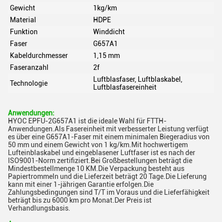
Gewicht
1kg/km
Material
HDPE
Funktion
Winddicht
Faser
G657A1
Kabeldurchmesser
1,15 mm
Faseranzahl
2f
Luftblasfaser, Luftblaskabel,
Technologie
Luftblasfasereinheit
Anwendungen:
HYOC EPFU-2G657A1 ist die ideale Wahl für FTTH-
Anwendungen.Als Fasereinheit mit verbesserter Leistung verfügt
es über eine G657A1-Faser mit einem minimalen Biegeradius von
50 mm und einem Gewicht von 1 kg/km.Mit hochwertigem
Lufteinblaskabel und eingeblasener Luftfaser ist es nach der
ISO9001-Norm zertifiziert.Bei Großbestellungen beträgt die
Mindestbestellmenge 10 KM.Die Verpackung besteht aus
Papiertrommeln und die Lieferzeit beträgt 20 Tage.Die Lieferung
kann mit einer 1-jährigen Garantie erfolgen.Die
Zahlungsbedingungen sind T/T im Voraus und die Lieferfähigkeit
beträgt bis zu 6000 km pro Monat.Der Preis ist
Verhandlungsbasis.