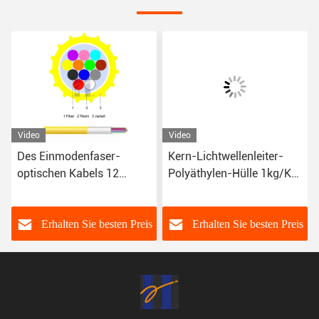
Video
Video
Des Einmodenfaser-
Kern-Lichtwellenleiter-
optischen Kabels 12
Polyäthylen-Hülle 1kg/Km
G652D EPFU FTTH Faser
G652D 4
ISO9001
s
Erhalten Sie besten Preis
Erhalten Sie besten Preis