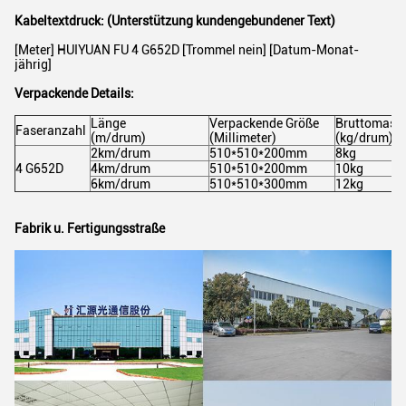
Kabeltextdruck: (Unterstützung kundengebundener Text)
[Meter] HUIYUAN FU 4 G652D [Trommel nein] [Datum-Monat-
jährig]
Verpackende Details:
Länge
Verpackende Größe
Bruttomass
Faseranzahl
(m/drum)
(Millimeter)
(kg/drum)
2km/drum
510*510*200mm
8kg
4 G652D
4km/drum
510*510*200mm
10kg
6km/drum
510*510*300mm
12kg
Fabrik u. Fertigungsstraße