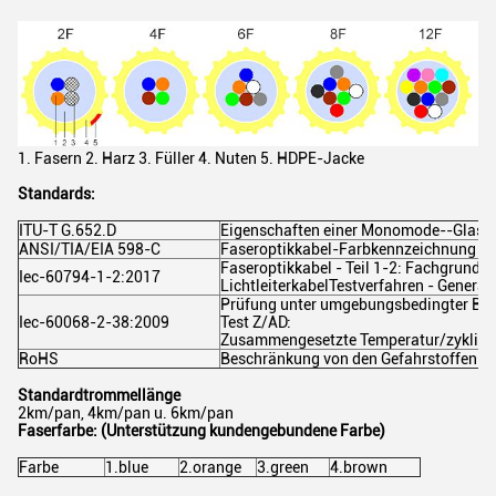
1. Fasern 2. Harz 3. Füller 4. Nuten 5. HDPE-Jacke
Standards:
ITU-T G.652.D
Eigenschaften einer Monomode--Glasfa
ANSI/TIA/EIA 598-C
Faseroptikkabel-Farbkennzeichnung
Faseroptikkabel - Teil 1-2: Fachgrundsp
Iec-60794-1-2:2017
LichtleiterkabelTestverfahren - General
Prüfung unter umgebungsbedingter Bean
Iec-60068-2-38:2009
Test Z/AD:
Zusammengesetzte Temperatur/zyklische
RoHS
Beschränkung von den Gefahrstoffen -
Standardtrommellänge
2km/pan, 4km/pan u. 6km/pan
Faserfarbe: (Unterstützung kundengebundene Farbe)
Farbe
1.blue
2.orange
3.green
4.brown