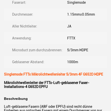
Faserart:
Singlemode
Durchmesser:
1.15mm±0.05mm
Aller Nichtleiter:
JA
Anwendung:
FTTX
Microduct zum durchzubrennen:
5/3mm HDPE
Geblasener Abstand:
1000m
Singlemode FTTx Mikrolichtwellenleiter 5/3mm 4F G652D HDPE
Mikrolichtwellenleiter der FTTx-Luft-geblasener Faser-
Installations-4 G652D EPFU
Beschreibung
Luft-geblasene Fasern (ABF oder EPFU) sind recht dünne
Einheiten aus optischen Fasern mit einem Durchmesser von nur