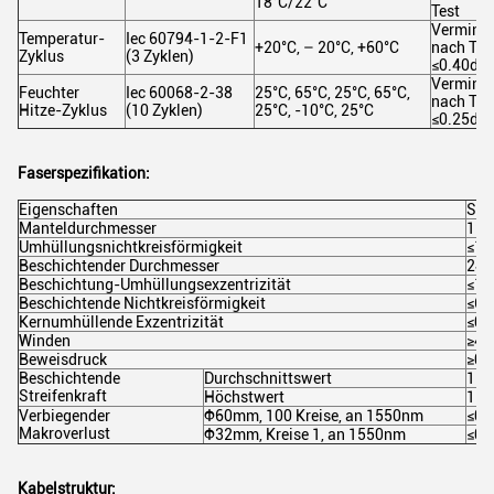
18°C/22°C
Test
Vermind
Temperatur-
Iec 60794-1-2-F1
+20°C, – 20°C, +60°C
nach Tes
Zyklus
(3 Zyklen)
≤0.40dB
Vermind
Feuchter
Iec 60068-2-38
25°C, 65°C, 25°C, 65°C,
nach Tes
Hitze-Zyklus
(10 Zyklen)
25°C, -10°C, 25°C
≤0.25dB
Faserspezifikation:
Eigenschaften
Spez
Manteldurchmesser
125
Umhüllungsnichtkreisförmigkeit
≤1.
Beschichtender Durchmesser
245
Beschichtung-Umhüllungsexzentrizität
≤12
Beschichtende Nichtkreisförmigkeit
≤6.
Kernumhüllende Exzentrizität
≤0.
Winden
≥4
Beweisdruck
≥0.
Beschichtende
Durchschnittswert
1.0
Streifenkraft
Höchstwert
1.3
Verbiegender
Ф60mm, 100 Kreise, an 1550nm
≤0.
Makroverlust
Ф32mm, Kreise 1, an 1550nm
≤0.
Kabelstruktur: