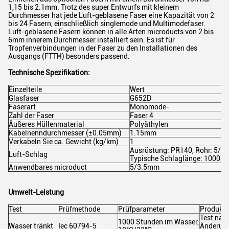
1,15 bis 2.1mm. Trotz des super Entwurfs mit kleinem
Durchmesser hat jede Luft-geblasene Faser eine Kapazität von 2
bis 24 Fasern, einschließlich singlemode und Multimodefaser.
Luft-geblasene Fasern können in alle Arten microducts von 2 bis
6mm innerem Durchmesser installiert sein. Es ist für
Tropfenverbindungen in der Faser zu den Installationen des
Ausgangs (FTTH) besonders passend.
Technische Spezifikation:
Einzelteile
Wert
Glasfaser
G652D
Faserart
Monomode-
Zahl der Faser
Faser 4
Äußeres Hüllenmaterial
Polyäthylen
Kabelnenndurchmesser (±0.05mm)
1.15mm
Verkabeln Sie ca. Gewicht (kg/km)
1
Ausrüstung: PR140, Rohr: 5/3.
Luft-Schlag
Typische Schlaglänge: 1000m
Anwendbares microduct
5/3.5mm
Umwelt-Leistung
Test
Prüfmethode
Prüfparameter
Produktb
Test nac
1000 Stunden im Wasser,
Wasser tränkt
Iec 60794-5
Änderun