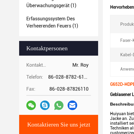
Überwachungsgerät
(1)
Hervorheben
Erfassungssystem Des
Produk
Verheerenden Feuers
(1)
Faser-
Kontaktpersonen
Kabel-
Kontaktpersonen:
Mr. Roy
Anwen
Telefon:
86-028-8782-6112
G652D-HDPE 
Fax:
86-028-87826110
Geblasener L
Beschreibu
Huiyuan biet
Jacke an. Zu
installiert 
Kontaktieren Sie uns jetzt
Techniken al
customerize