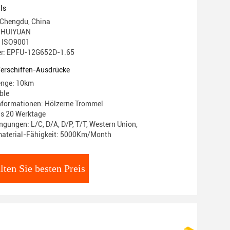
ls
 Chengdu, China
 HUIYUAN
g: ISO9001
r: EPFU-12G652D-1.65
Verschiffen-Ausdrücke
enge: 10km
ble
nformationen: Hölzerne Trommel
bis 20 Werktage
gungen: L/C, D/A, D/P, T/T, Western Union,
aterial-Fähigkeit: 5000Km/Month
lten Sie besten Preis