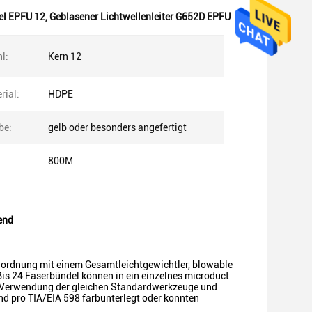
el EPFU 12
,
Geblasener Lichtwellenleiter G652D EPFU
l:
Kern 12
rial:
HDPE
be:
gelb oder besonders angefertigt
800M
end
Anordnung mit einem Gesamtleichtgewichtler, blowable
Bis 24 Faserbündel können in ein einzelnes microduct
ter Verwendung der gleichen Standardwerkzeuge und
nd pro TIA/EIA 598 farbunterlegt oder konnten