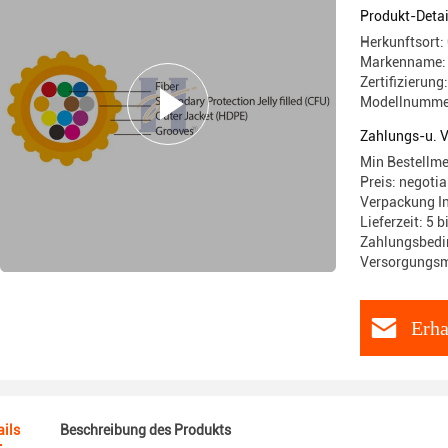
Produkt-Detai
Herkunftsort:
Markenname:
Zertifizierun
Modellnumme
Zahlungs-u. 
Min Bestellm
Preis: negotia
Verpackung I
Lieferzeit: 5 
Zahlungsbedin
Versorgungsm
Erha
ils
Beschreibung des Produkts