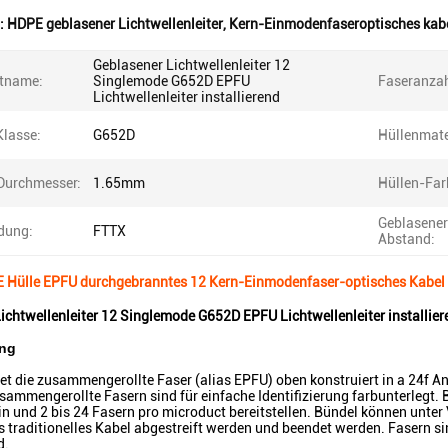
:
HDPE geblasener Lichtwellenleiter
,
Kern-Einmodenfaseroptisches kab
Geblasener Lichtwellenleiter 12
tname:
Singlemode G652D EPFU
Faseranzah
Lichtwellenleiter installierend
Klasse:
G652D
Hüllenmate
Durchmesser:
1.65mm
Hüllen-Far
Geblasener
dung:
FTTX
Abstand:
Hülle EPFU durchgebranntes 12 Kern-Einmodenfaser-optisches Kabel
ichtwellenleiter 12 Singlemode G652D EPFU Lichtwellenleiter installier
ng
et die zusammengerollte Faser (alias EPFU) oben konstruiert in a 24f 
sammengerollte Fasern sind für einfache Identifizierung farbunterlegt. 
sein und 2 bis 24 Fasern pro microduct bereitstellen. Bündel können un
s traditionelles Kabel abgestreift werden und beendet werden. Fasern si
d.