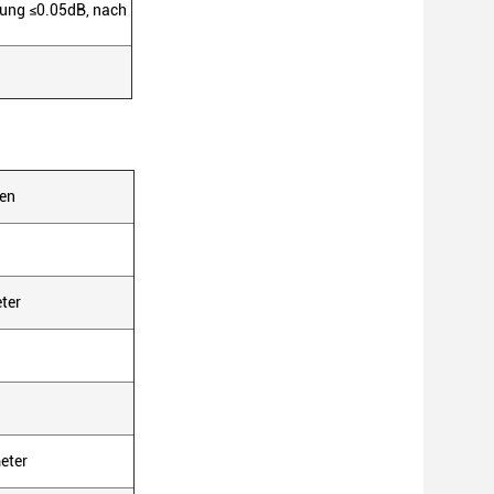
rung ≤0.05dB, nach
ten
ter
eter