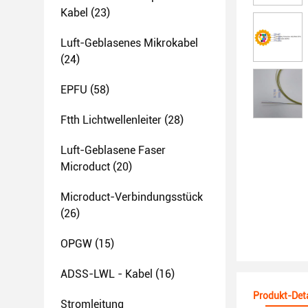
Kabel
(23)
Luft-Geblasenes Mikrokabel
(24)
EPFU
(58)
Ftth Lichtwellenleiter
(28)
Luft-Geblasene Faser
Microduct
(20)
Microduct-Verbindungsstück
(26)
OPGW
(15)
ADSS-LWL - Kabel
(16)
Produkt-Deta
Stromleitung