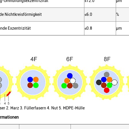
g-Umhüllungsexzentrizität
≤12.0
µm
de Nichtkreisförmigkeit
≤6.0
%
nde Exzentrizität
≤0.8
µm
er 2. Harz 3. Füllerfasern 4. Nut 5. HDPE-Hülle
ormationen