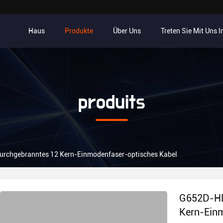
Haus
Produkte
Über Uns
Treten Sie Mit Uns 
produits
rchgebranntes 12 Kern-Einmodenfaser-optisches Kabel
G652D-HD
Kern-Einm