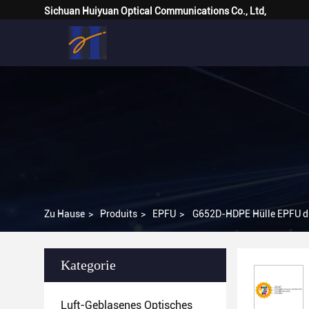
Sichuan Huiyuan Optical Communications Co., Ltd,
Zu Hause
>
Produits
>
EPFU
>
G652D-HDPE Hülle EPFU du
Kategorie
Luft-Geblasenes Optisches