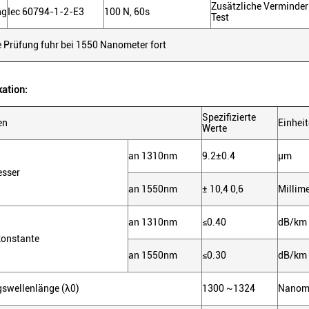
Zusätzliche Verminde
ng
Iec 60794-1-2-E3
100 N, 60s
Test
e Prüfung fuhr bei 1550 Nanometer fort
kation:
Spezifizierte
en
Einhei
Werte
an 1310nm
9.2±0.4
µm
esser
an 1550nm
± 10,4 0,6
Millime
an 1310nm
≤0.40
dB/km
onstante
an 1550nm
≤0.30
dB/km
gswellenlänge (λ0)
1300 ~1324
Nanom