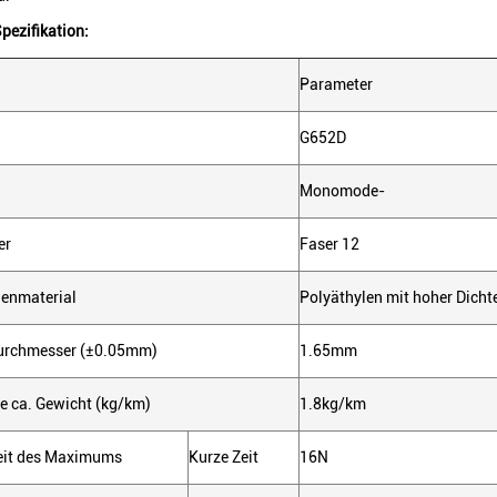
pezifikation:
Parameter
G652D
Monomode-
er
Faser 12
lenmaterial
Polyäthylen mit hoher Dicht
urchmesser (±0.05mm)
1.65mm
e ca. Gewicht (kg/km)
1.8kg/km
eit des Maximums
Kurze Zeit
16N