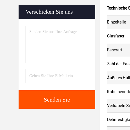
Technische S
Verschicken Sie uns
Einzelteile
Glasfaser
Faserart
Zahl der Fas
Äußeres Hül
Kabelnennd
Senden Sie
Verkabeln Si
Dehnfestigk