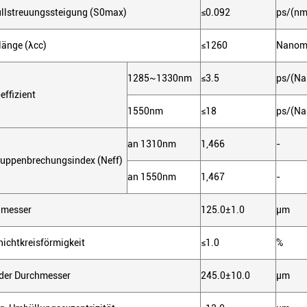
llstreuungssteigung (S0max)
≤0.092
ps/(nm
länge (λcc)
≤1260
Nanom
1285~1330nm
≤3.5
ps/(Na
ffizient
1550nm
≤18
ps/(Na
an 1310nm
1,466
-
Gruppenbrechungsindex (Neff)
an 1550nm
1,467
-
hmesser
125.0±1.0
µm
ichtkreisförmigkeit
≤1.0
%
der Durchmesser
245.0±10.0
µm