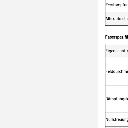
Zerstampfu
Alle optisch
Faserspezifi
Eigenschaft
Felddurchm
Dämpfungsk
Nullstreuun