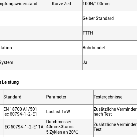
mpfungswiderstand
Kurze Zeit
100N/100mm
Gelber Standard
FTTH
llation
Rohrbündel
System
Ja
 Leistung
Standard
Parameter
Testergebnisse
EN 18700 A1/501
Zusätzliche Verminde
Last ist 1×W
Iec 60794-1-2-E1
nach Test
Durchmesser
Zusätzliche Verminde
40mm×3turns
IEC 60794-1-2-E11A
Test
5 Zyklen an 20℃