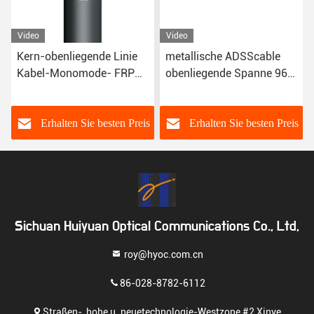
Video
Video
Kern-obenliegende Linie
metallische ADSScable
Kabel-Monomode- FRP
obenliegende Spanne 96F
ADSS LWL - Kabel-60
nicht Luftkabel-100m
s
Erhalten Sie besten Preis
Erhalten Sie besten Preis
Sichuan Huiyuan Optical Communications Co., Ltd,
roy@hyoc.com.cn
86-028-8782-6112
Straßen-, hohe u. neuetechnologie-Westzone #2 Xinye,