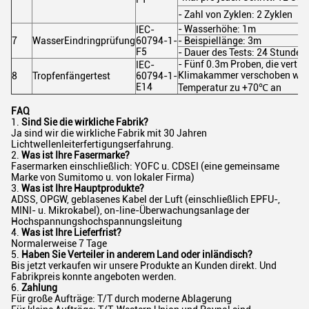
- Zahl von Zyklen: 2 Zyklen
- Wasserhöhe: 1m
IEC-
7
WasserEindringprüfung
60794-1-
- Beispiellänge: 3m
F5
- Dauer des Tests: 24 Stunden
- Fünf 0.3m Proben, die vertika
IEC-
Klimakammer verschoben wur
8
Tropfenfängertest
60794-1-
E14
Temperatur zu +70℃ an
FAQ
1.
Sind Sie die wirkliche Fabrik?
Ja sind wir die wirkliche Fabrik mit 30 Jahren
Lichtwellenleiterfertigungserfahrung.
2.
Was ist Ihre Fasermarke?
Fasermarken einschließlich: YOFC u. CDSEI (eine gemeinsame
Marke von Sumitomo u. von lokaler Firma)
3.
Was ist Ihre Hauptprodukte?
ADSS, OPGW, geblasenes Kabel der Luft (einschließlich EPFU-,
MINI- u. Mikrokabel), on-line-Überwachungsanlage der
Hochspannungshochspannungsleitung
4.
Was ist Ihre Lieferfrist?
Normalerweise 7 Tage
5.
Haben Sie Verteiler in anderem Land oder inländisch?
Bis jetzt verkaufen wir unsere Produkte an Kunden direkt. Und
Fabrikpreis konnte angeboten werden.
6.
Zahlung
Für große Aufträge: T/T durch moderne Ablagerung