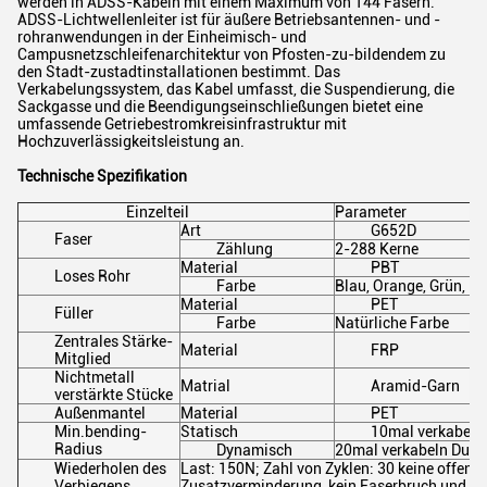
werden in ADSS-Kabeln mit einem Maximum von 144 Fasern.
ADSS-Lichtwellenleiter ist für äußere Betriebsantennen- und -
rohranwendungen in der Einheimisch- und
Campusnetzschleifenarchitektur von Pfosten-zu-bildendem zu
den Stadt-zustadtinstallationen bestimmt. Das
Verkabelungssystem, das Kabel umfasst, die Suspendierung, die
Sackgasse und die Beendigungseinschließungen bietet eine
umfassende Getriebestromkreisinfrastruktur mit
Hochzuverlässigkeitsleistung an.
Technische Spezifikation
Einzelteil
Parameter
Art
G652D
Faser
Zählung
2-288 Kerne
Material
PBT
Loses Rohr
Farbe
Blau, Orange, Grün, B
Material
PET
Füller
Farbe
Natürliche Farbe
Zentrales Stärke-
Material
FRP
Mitglied
Nichtmetall
Matrial
Aramid-Garn
verstärkte Stücke
Außenmantel
Material
PET
Min.bending-
Statisch
10mal verkabeln
Radius
Dynamisch
20mal verkabeln Durc
Wiederholen des
Last: 150N; Zahl von Zyklen: 30 keine offensi
Verbiegens
Zusatzverminderung, kein Faserbruch und k