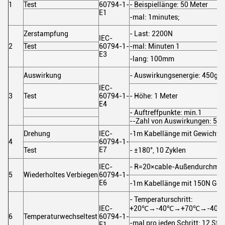
1
Test
60794-1-
- Beispiellänge: 50 Meter
E1
-mal: 1minutes;
Zerstampfung
- Last: 2200N
IEC-
2
Test
60794-1-
-mal: Minuten 1
E3
-lang: 100mm
Auswirkung
- Auswirkungsenergie: 450g
IEC-
3
Test
60794-1-
- Höhe: 1 Meter
E4
- Auftreffpunkte: min.1
--Zahl von Auswirkungen: 5
Drehung
IEC-
-1m Kabellänge mit Gewicht 
4
60794-1-
E7
Test
- ±180°, 10 Zyklen
IEC-
- R=20×cable-Außendurchmes
5
Wiederholtes Verbiegen
60794-1-
E6
-1m Kabellänge mit 150N Gewi
- Temperaturschritt:
IEC-
+20℃→-40℃→+70℃→-40
6
Temperaturwechseltest
60794-1-
-mal pro jeden Schritt: 12 St
F1