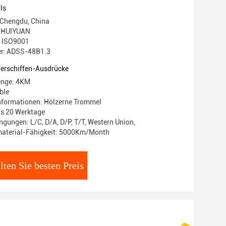
ls
 Chengdu, China
 HUIYUAN
g: ISO9001
r: ADSS-48B1.3
Verschiffen-Ausdrücke
enge: 4KM
ble
nformationen: Hölzerne Trommel
bis 20 Werktage
gungen: L/C, D/A, D/P, T/T, Western Union,
aterial-Fähigkeit: 5000Km/Month
lten Sie besten Preis