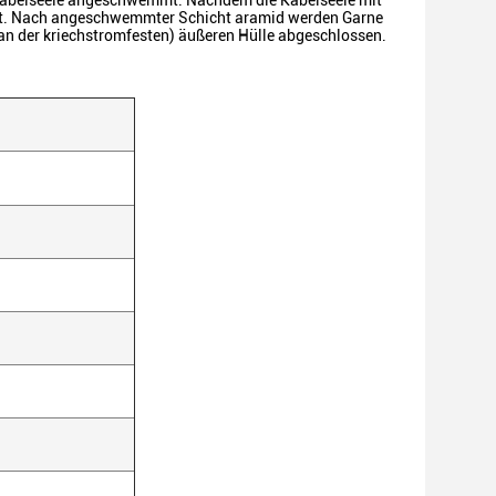
iskabelseele angeschwemmt. Nachdem die Kabelseele mit
deckt. Nach angeschwemmter Schicht aramid werden Garne
(an der kriechstromfesten) äußeren Hülle abgeschlossen.