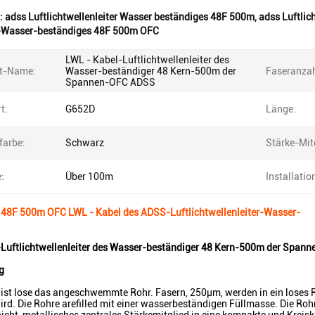
:
adss Luftlichtwellenleiter Wasser beständiges 48F 500m
,
adss Luftlic
-Wasser-beständiges 48F 500m OFC
LWL - Kabel-Luftlichtwellenleiter des
t-Name:
Wasser-beständiger 48 Kern-500m der
Faseranzah
Spannen-OFC ADSS
t:
G652D
Länge:
farbe:
Schwarz
Stärke-Mit
:
Über 100m
Installatio
 48F 500m OFC LWL - Kabel des ADSS-Luftlichtwellenleiter-Wasser-
-Luftlichtwellenleiter des Wasser-beständiger 48 Kern-500m der Spa
g
st lose das angeschwemmte Rohr. Fasern, 250μm, werden in ein loses R
wird. Die Rohre arefilled mit einer wasserbeständigen Füllmasse. Die Roh