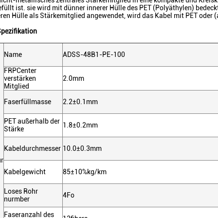
 nicht-metallisches zentrales Stärkemitglied in eine kompakte und Kre
füllt ist. sie wird mit dünner innerer Hülle des PET (Polyäthylen) be
eren Hülle als Stärkemitglied angewendet, wird das Kabel mit PET oder 
pezifikation
Name
ADSS-48B1-PE-100
FRPCenter
verstärken
2.0mm
Mitglied
Faserfüllmasse
2.2±0.1mm
PET außerhalb der
1.8±0.2mm
Stärke
Kabeldurchmesser
10.0±0.3mm
ur
Kabelgewicht
85±10%kg/km
Loses Rohr
4Fo
nurmber
Faseranzahl des