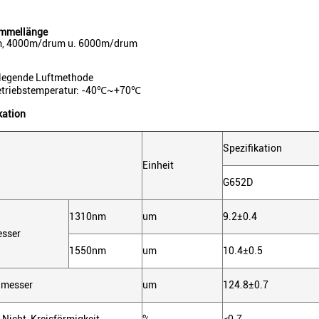
ommellänge
, 4000m/drum u. 6000m/drum
 legende Luftmethode
etriebstemperatur: -40℃~+70℃
kation
Spezifikation
Einheit
G652D
1310nm
um
9.2±0.4
esser
1550nm
um
10.4±0.5
hmesser
um
124.8±0.7