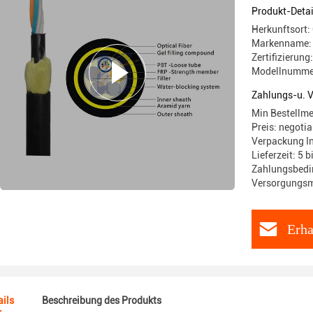
Produkt-Detai
Herkunftsort:
Markenname:
Zertifizierun
Modellnumme
Zahlungs-u. 
Min Bestellm
Preis: negotia
Verpackung I
Lieferzeit: 5 
Zahlungsbedin
Versorgungsm
Erha
ils
Beschreibung des Produkts