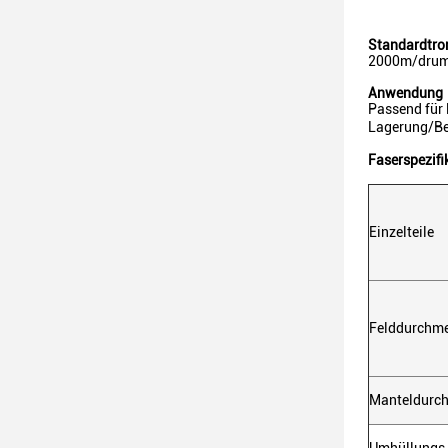
Standardtr
2000m/drum
Anwendung
Passend für
Lagerung/B
Faserspezifi
Einzelteile
Felddurchm
Manteldurc