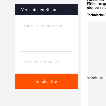
Plastik) als
Füllmasse ge
über der inn
Verschicken Sie uns
Technische S
Kabelstrukt
Senden Sie