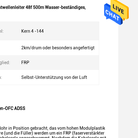
htwellenleiter 48f 500m Wasser-beständiges
,
l:
Kern 4 -144
2km/drum oder besonders angefertigt
glied:
FRP
n:
Selbst-Unterstützung von der Luft
nnen-OFC ADSS
ohr in Position gebracht, das vom hohen Modulplastik
re (und die Füller) werden um ein FRP (faserverstärkter