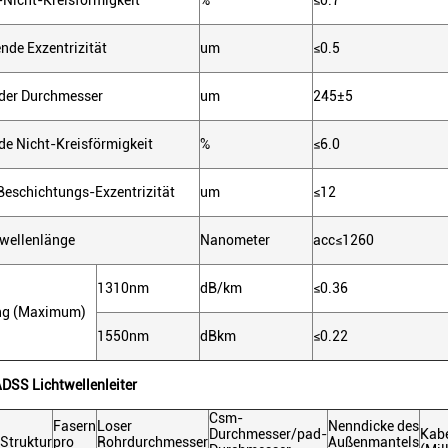
Nicht-Kreisförmigkeit
%
≤0.7
nde Exzentrizität
um
≤0.5
der Durchmesser
um
245±5
de Nicht-Kreisförmigkeit
%
≤6.0
eschichtungs-Exzentrizität
um
≤12
wellenlänge
Nanometer
acc≤1260
1310nm
dB/km
≤0.36
ng (Maximum)
1550nm
dBkm
≤0.22
DSS Lichtwellenleiter
Csm-
Fasern
Loser
Nenndicke des
Durchmesser/pad-
Kab
Struktur
pro
Rohrdurchmesser
Außenmantels