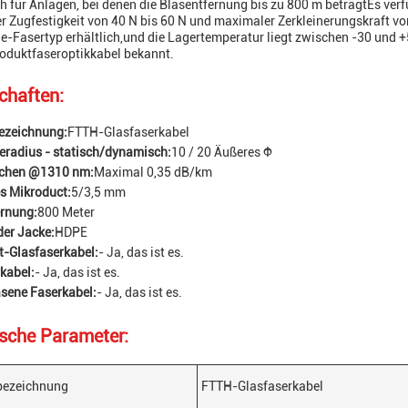
ch für Anlagen, bei denen die Blasentfernung bis zu 800 m beträgtEs ve
 Zugfestigkeit von 40 N bis 60 N und maximaler Zerkleinerungskraft vo
-Fasertyp erhältlich,und die Lagertemperatur liegt zwischen -30 und +
oduktfaseroptikkabel bekannt.
chaften:
ezeichnung:
FTTH-Glasfaserkabel
eradius - statisch/dynamisch:
10 / 20 Äußeres Φ
chen @1310 nm:
Maximal 0,35 dB/km
s Mikroduct:
5/3,5 mm
ernung:
800 Meter
der Jacke:
HDPE
t-Glasfaserkabel:
- Ja, das ist es.
kabel:
- Ja, das ist es.
sene Faserkabel:
- Ja, das ist es.
sche Parameter:
bezeichnung
FTTH-Glasfaserkabel