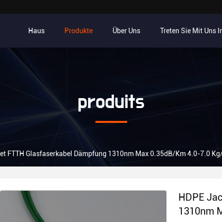
Haus
Produkte
Über Uns
Treten Sie Mit Uns 
produits
et FTTH Glasfaserkabel Dämpfung 1310nm Max 0.35dB/Km 4.0-7.0 K
HDPE Jac
1310nm M