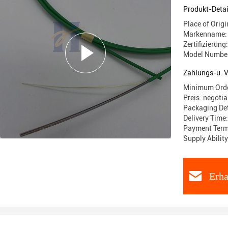
Produkt-Detai
Place of Orig
Markenname:
Zertifizierun
Model Numbe
Zahlungs-u. 
Minimum Orde
Preis: negotia
Packaging De
Delivery Time
Payment Term
Supply Abili
Erha