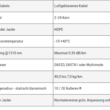
Kabels
Luftgeblasenes Kabel
hl
2-24 Kern
 der Jacke
HDPE
tionstemperatur
-10 ̊+40°C
ung @1310 nm
Maximal 0,35 dB/km
Faser
G652D, G657A1 oder Multimode
40,0 bis 7,0 kg/km
geradius - statisch/dynamisch
10 / 20 Äußeres Φ
r Jacke
Normalerweise grün, Anpassung unt