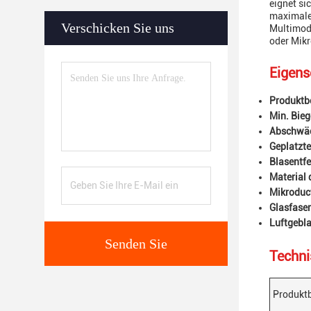
eignet si
maximaler
Verschicken Sie uns
Multimode
oder Mikr
Eigens
Produktb
Min. Bieg
Abschwä
Geplatzte
Blasentf
Material 
Mikroduc
Glasfaser
Luftgebla
Senden Sie
Techni
Produkt