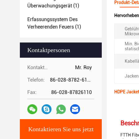
Produkt-Deta
Überwachungsgerät
(1)
Hervorheben
Erfassungssystem Des
Verheerenden Feuers
(1)
Geblüh
Mikrov
Min. Bi
statis
Kontaktpersonen
Kabell
Kontaktpersonen:
Mr. Roy
Jacken
Telefon:
86-028-8782-6112
Fax:
86-028-87826110
HDPE Jacket
Beschr
Kontaktieren Sie uns jetzt
FTTH Fibe