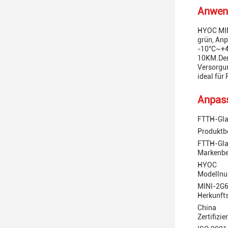
Anwen
HYOC MIN
grün, Anp
-10°C~+40
10KM.Der 
Versorgun
ideal für
Anpas
FTTH-Gla
Produktb
FTTH-Gla
Markenbe
HYOC
Modelln
MINI-2G
Herkunfts
China
Zertifizie