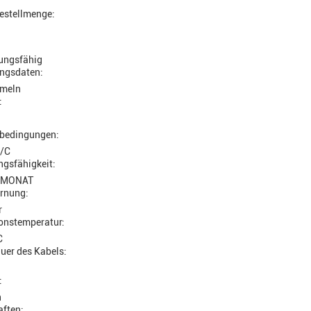
estellmenge:
ungsfähig
ngsdaten:
meln
:
bedingungen:
L/C
gsfähigkeit:
/MONAT
ernung:
r
ionstemperatur:
C
uer des Kabels:
:
n
aften: