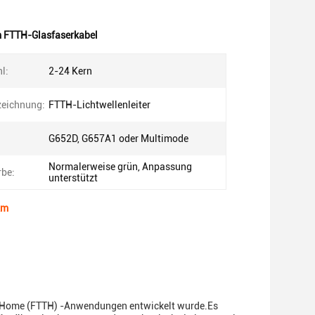
 FTTH-Glasfaserkabel
l:
2-24 Kern
zeichnung:
FTTH-Lichtwellenleiter
G652D, G657A1 oder Multimode
Normalerweise grün, Anpassung
be:
unterstützt
Km
 the Home (FTTH) -Anwendungen entwickelt wurde.Es