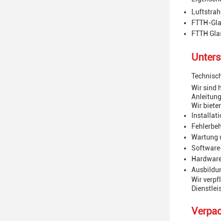
Luftstrah
FTTH-Gla
FTTH Gla
Unters
Technisch
Wir sind 
Anleitung
Wir biete
Installat
Fehlerbe
Wartung 
Software
Hardwar
Ausbildu
Wir verpf
Dienstlei
Verpac