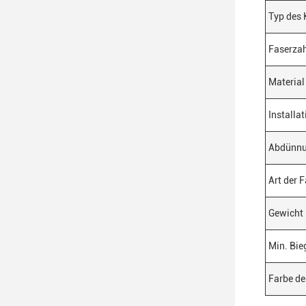
Typ des 
Faserza
Material
Installa
Abdünn
Art der 
Gewicht
Min. Bie
Farbe de