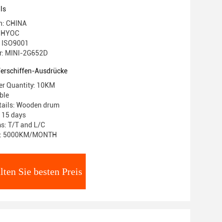
ls
in: CHINA
 HYOC
g: ISO9001
r: MINI-2G652D
Verschiffen-Ausdrücke
r Quantity: 10KM
ble
tails: Wooden drum
: 15 days
s: T/T and L/C
ty: 5000KM/MONTH
lten Sie besten Preis