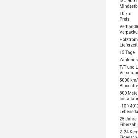
ISO 9001
Mindestb
10 km
Preis:
Verhandl
Verpacku
Holztrom
Lieferzeit
15 Tage
Zahlungs
T/T und 
Versorgun
5000 km
Blasentf
800 Mete
Installat
-10 ̊+40°
Lebensda
25 Jahre
Fiberzahl
2-24 Ker
Eigensch