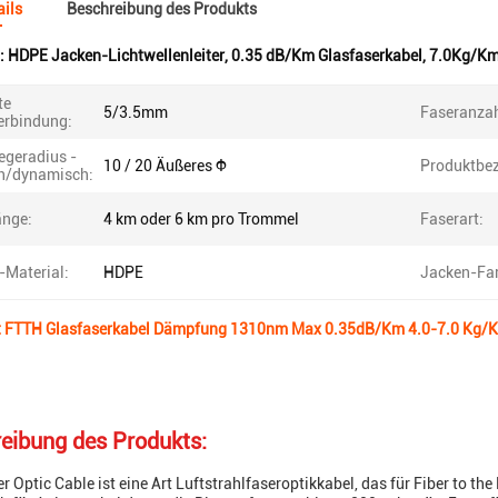
ils
Beschreibung des Produkts
:
HDPE Jacken-Lichtwellenleiter
,
0.35 dB/Km Glasfaserkabel
,
7.0Kg/Km
te
5/3.5mm
Faseranzah
erbindung:
egeradius -
10 / 20 Äußeres Φ
Produktbe
ch/dynamisch:
änge:
4 km oder 6 km pro Trommel
Faserart:
-Material:
HDPE
Jacken-Far
 FTTH Glasfaserkabel Dämpfung 1310nm Max 0.35dB/Km 4.0-7.0 Kg/
eibung des Produkts:
r Optic Cable ist eine Art Luftstrahlfaseroptikkabel, das für Fiber to