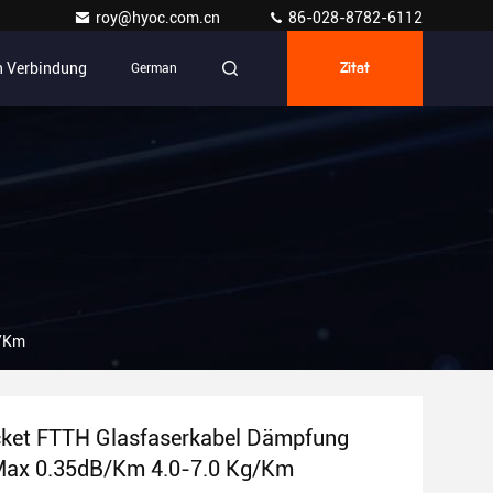
roy@hyoc.com.cn
86-028-8782-6112
In Verbindung
German
Zitat
g/Km
ket FTTH Glasfaserkabel Dämpfung
ax 0.35dB/Km 4.0-7.0 Kg/Km