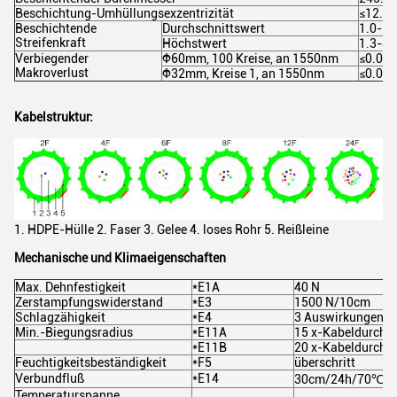
Beschichtung-Umhüllungsexzentrizität
≤12.0
Beschichtende
Durchschnittswert
1.0-5.
Streifenkraft
Höchstwert
1.3-8.
Verbiegender
Ф60mm, 100 Kreise, an 1550nm
≤0.05
Makroverlust
Ф32mm, Kreise 1, an 1550nm
≤0.05
Kabelstruktur:
1. HDPE-Hülle 2. Faser 3. Gelee 4. loses Rohr 5. Reißleine
Mechanische und Klimaeigenschaften
Max. Dehnfestigkeit
*E1A
40 N
Zerstampfungswiderstand
*E3
1500 N/10cm
Schlagzähigkeit
*E4
3 Auswirkungen (
Min.-Biegungsradius
*E11A
15 x-Kabeldurchm
*E11B
20 x-Kabeldurchm
Feuchtigkeitsbeständigkeit
*F5
überschritt
Verbundfluß
*E14
30cm/24h/70℃ übe
Temperaturspanne