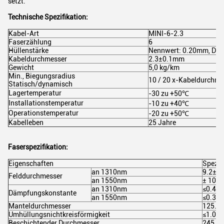
setzt.
Technische Spezifikation:
Kabel-Art
MINI-6-2.3
Faserzählung
6
Hüllenstärke
Nennwert: 0.20mm, Dur
Kabeldurchmesser
2.3±0.1mm
Gewicht
5,0 kg/km
Min., Biegungsradius
10 / 20 x-Kabeldurchme
Statisch/dynamisch
Lagertemperatur
-30 zu +50℃
Installationstemperatur
-10 zu +40℃
Operationstemperatur
-20 zu +50℃
Kabelleben
25 Jahre
Faserspezifikation:
Eigenschaften
Spezif
an 1310nm
9.2±0
Felddurchmesser
an 1550nm
± 10,4
an 1310nm
≤0.40
Dämpfungskonstante
an 1550nm
≤0.30
Manteldurchmesser
125.0
Umhüllungsnichtkreisförmigkeit
≤1.0%
Beschichtender Durchmesser
245.0