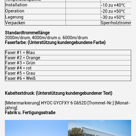
Installation
-10 zu +40℃
Operation
-20 zu +50℃
Lagerung
-30 zu +50℃
Verpacken
Sperrholztrommel
Standardtrommellänge
2000m/drum, 4000m/drum u. 6000m/drum
Faserfarbe: (Unterstützung kundengebundene Farbe)
Faser #1 = Blau
Faser #2 = Orange
Faser #3 = Grün
Faser #4 = rot
Faser #5 = Grau
Faser #6 = Weiß
Kabeltextdruck: (Unterstützung kundengebundener Text)
[Metermarkierung] HYOC GYCFXY 6 G652D [Trommel-Nr.] [Monat-
jährig]
Fabrik u. Fertigungsstraße