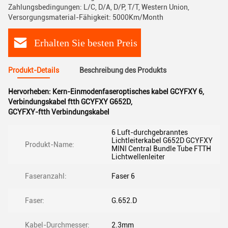
Zahlungsbedingungen: L/C, D/A, D/P, T/T, Western Union,
Versorgungsmaterial-Fähigkeit: 5000Km/Month
Erhalten Sie besten Preis
Produkt-Details
Beschreibung des Produkts
Hervorheben:
Kern-Einmodenfaseroptisches kabel GCYFXY 6
,
Verbindungskabel ftth GCYFXY G652D
,
GCYFXY-ftth Verbindungskabel
6 Luft-durchgebranntes
Lichtleiterkabel G652D GCYFXY
Produkt-Name:
MINI Central Bundle Tube FTTH
Lichtwellenleiter
Faseranzahl:
Faser 6
Faser:
G.652.D
Kabel-Durchmesser:
2.3mm