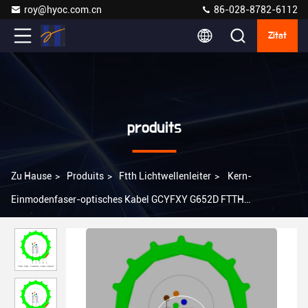
roy@hyoc.com.cn
86-028-8782-6112
Zitat
produits
Zu Hause
>
Produits
>
Ftth Lichtwellenleiter
>
Kern-
Einmodenfaser-optisches Kabel GCYFXY G652D FTTH
Verbindungskabel-6