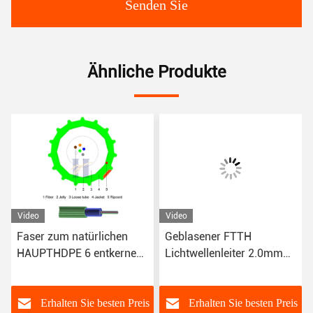
Senden Sie
Ähnliche Produkte
Video
Video
Faser zum natürlichen
Geblasener FTTH
HAUPTHDPE 6 entkernen
Lichtwellenleiter 2.0mm
Optik-FTTH-LWL - Kabel
der Polyäthylen-Hüllen-4
G.657.A1
des Kern-G657A1
s
Erhalten Sie besten Preis
Erhalten Sie besten Preis