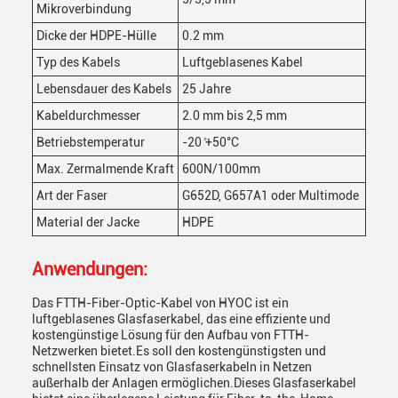
Mikroverbindung
Dicke der HDPE-Hülle
0.2 mm
Typ des Kabels
Luftgeblasenes Kabel
Lebensdauer des Kabels
25 Jahre
Kabeldurchmesser
2.0 mm bis 2,5 mm
Betriebstemperatur
-20 ̊+50°C
Max. Zermalmende Kraft
600N/100mm
Art der Faser
G652D, G657A1 oder Multimode
Material der Jacke
HDPE
Anwendungen:
Das FTTH-Fiber-Optic-Kabel von HYOC ist ein
luftgeblasenes Glasfaserkabel, das eine effiziente und
kostengünstige Lösung für den Aufbau von FTTH-
Netzwerken bietet.Es soll den kostengünstigsten und
schnellsten Einsatz von Glasfaserkabeln in Netzen
außerhalb der Anlagen ermöglichen.Dieses Glasfaserkabel