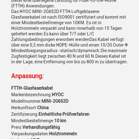
bietet eine überlegene Leistung für Fiber-to-the-Home
(FTTH) Anwendungen.
Das HYOC MINI-2G652D FTTH Luftgeblasene
Glasfaserkabel ist nach ISO9001 zertifiziert und kommt mit
einer Mindestbestellmenge von 10KM. Es ist in
Holztrommeln verpackt und kann innerhalb von 15 Tagen
geliefert werden.Es kann über T/T oder L/C
Zahlungsbedingungen erworben werdenDas Kabel verfügt
über eine 0,2 mm dicke HDPE-Hülle und einen 10/20 Outer Φ
Mindestbiegungsradius -statisch/dynamisch.Die maximale
Zugfestigkeit liegt zwischen 40 N und 60 N.Dieses Kabel ist
in der Lage, eine Entfernung von bis zu 800 m zu übertragen.
Anpassung:
FTTH-Glasfaserkabel
Markenbezeichnung:
HYOC
Modellnummer:
MINI-2G652D
Herkunftsort:
China
Zertifizierung:
Einheitliche Prüfverfahren
Mindestbestellmenge:
10 km
Preis:
Verhandlungsfähig
Verpackungsdaten:
Holztrommeln