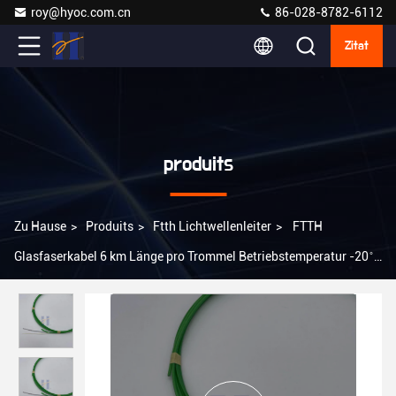
roy@hyoc.com.cn
86-028-8782-6112
Zitat
produits
Zu Hause
>
Produits
>
Ftth Lichtwellenleiter
>
FTTH
Glasfaserkabel 6 km Länge pro Trommel Betriebstemperatur -20 ̊ +
50 ̊C