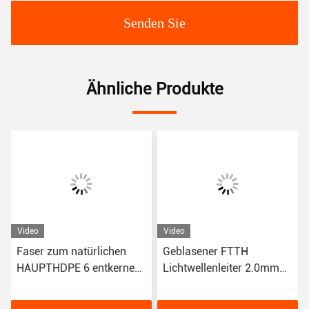
Senden Sie
Ähnliche Produkte
Video
Video
Faser zum natürlichen
Geblasener FTTH
HAUPTHDPE 6 entkernen
Lichtwellenleiter 2.0mm
Optik-FTTH-LWL - Kabel
der Polyäthylen-Hüllen-4
G.657.A1
des Kern-G657A1