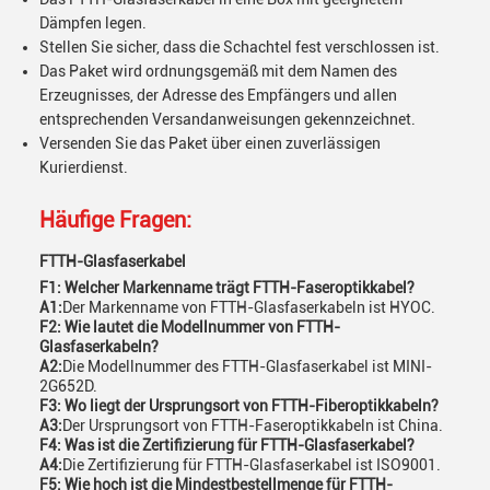
Dämpfen legen.
Stellen Sie sicher, dass die Schachtel fest verschlossen ist.
Das Paket wird ordnungsgemäß mit dem Namen des
Erzeugnisses, der Adresse des Empfängers und allen
entsprechenden Versandanweisungen gekennzeichnet.
Versenden Sie das Paket über einen zuverlässigen
Kurierdienst.
Häufige Fragen:
FTTH-Glasfaserkabel
F1: Welcher Markenname trägt FTTH-Faseroptikkabel?
A1:
Der Markenname von FTTH-Glasfaserkabeln ist HYOC.
F2: Wie lautet die Modellnummer von FTTH-
Glasfaserkabeln?
A2:
Die Modellnummer des FTTH-Glasfaserkabel ist MINI-
2G652D.
F3: Wo liegt der Ursprungsort von FTTH-Fiberoptikkabeln?
A3:
Der Ursprungsort von FTTH-Faseroptikkabeln ist China.
F4: Was ist die Zertifizierung für FTTH-Glasfaserkabel?
A4:
Die Zertifizierung für FTTH-Glasfaserkabel ist ISO9001.
F5: Wie hoch ist die Mindestbestellmenge für FTTH-