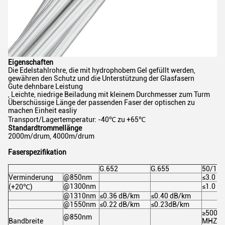
Eigenschaften
Die Edelstahlrohre, die mit hydrophobem Gel gefüllt werden,
gewähren den Schutz und die Unterstützung der Glasfasern
Gute dehnbare Leistung
, Leichte, niedrige Beiladung mit kleinem Durchmesser zum Turm
Überschüssige Länge der passenden Faser der optischen zu
machen Einheit easliy
Transport/Lagertemperatur: -40℃ zu +65℃
Standardtrommellänge
2000m/drum, 4000m/drum
Faserspezifikation
G.652
G.655
50/12
Verminderung
@850nm
≤3.0 d
@1300nm
≤1.0 d
(+20℃)
@1310nm
≤0.36 dB/km
≤0.40 dB/km
@1550nm
≤0.22 dB/km
≤0.23dB/km
≥500
@850nm
Bandbreite
MHZ·Ki