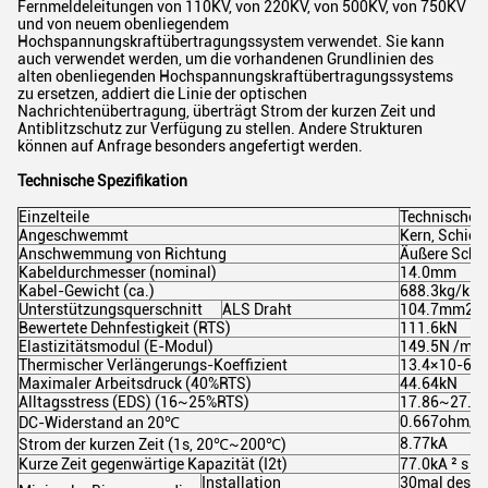
Fernmeldeleitungen von 110KV, von 220KV, von 500KV, von 750KV
und von neuem obenliegendem
Hochspannungskraftübertragungssystem verwendet. Sie kann
auch verwendet werden, um die vorhandenen Grundlinien des
alten obenliegenden Hochspannungskraftübertragungssystems
zu ersetzen, addiert die Linie der optischen
Nachrichtenübertragung, überträgt Strom der kurzen Zeit und
Antiblitzschutz zur Verfügung zu stellen. Andere Strukturen
können auf Anfrage besonders angefertigt werden.
Technische Spezifikation
Einzelteile
Technische 
Angeschwemmt
Kern, Schicht
Anschwemmung von Richtung
Äußere Schic
Kabeldurchmesser (nominal)
14.0mm
Kabel-Gewicht (ca.)
688.3kg/km
Unterstützungsquerschnitt
ALS Draht
104.7mm2
Bewertete Dehnfestigkeit (RTS)
111.6kN
Elastizitätsmodul (E-Modul)
149.5N /mm
Thermischer Verlängerungs-Koeffizient
13.4×10-6/K
Maximaler Arbeitsdruck (40%RTS)
44.64kN
Alltagsstress (EDS) (16~25%RTS)
17.86~27.9
0.667ohm/k
DC-Widerstand an 20℃
8.77kA
Strom der kurzen Zeit (1s, 20℃~200℃)
Kurze Zeit gegenwärtige Kapazität (I2t)
77.0kA ² s
Installation
30mal des K