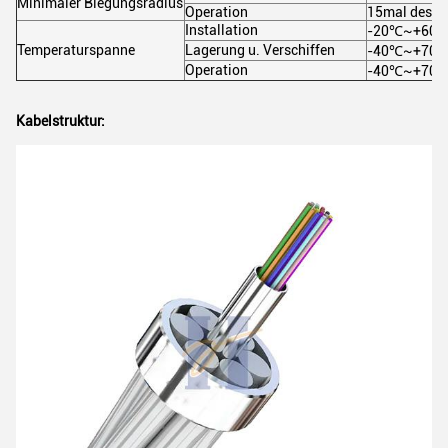
Minimaler Biegungsradius
Operation
15mal des K
Installation
-20℃~+60
Temperaturspanne
Lagerung u. Verschiffen
-40℃~+70
Operation
-40℃~+70
Kabelstruktur: