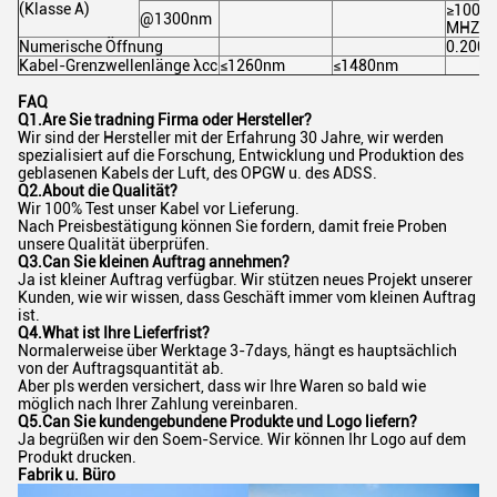
(Klasse A)
≥1000
@1300nm
MHZ·Ki
Numerische Öffnung
0.200±
Kabel-Grenzwellenlänge λcc
≤1260nm
≤1480nm
FAQ
Q1.Are Sie tradning Firma oder Hersteller?
Wir sind der Hersteller mit der Erfahrung 30 Jahre, wir werden
spezialisiert auf die Forschung, Entwicklung und Produktion des
geblasenen Kabels der Luft, des OPGW u. des ADSS.
Q2.About die Qualität?
Wir 100% Test unser Kabel vor Lieferung.
Nach Preisbestätigung können Sie fordern, damit freie Proben
unsere Qualität überprüfen.
Q3.Can Sie kleinen Auftrag annehmen?
Ja ist kleiner Auftrag verfügbar. Wir stützen neues Projekt unserer
Kunden, wie wir wissen, dass Geschäft immer vom kleinen Auftrag
ist.
Q4.What ist Ihre Lieferfrist?
Normalerweise über Werktage 3-7days, hängt es hauptsächlich
von der Auftragsquantität ab.
Aber pls werden versichert, dass wir Ihre Waren so bald wie
möglich nach Ihrer Zahlung vereinbaren.
Q5.Can
Sie kundengebundene Produkte und Logo liefern?
Ja begrüßen wir den Soem-Service. Wir können Ihr Logo auf dem
Produkt drucken.
Fabrik u. Büro