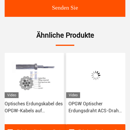
Senden Sie
Ähnliche Produkte
Video
Video
s
Optisches Erdungskabel des
OPGW Optischer
OPGW-Kabels auf
Erdungsdraht ACS-Draht
tungen
Stromübertragungsleitungen
G652D Glasfaserkabel