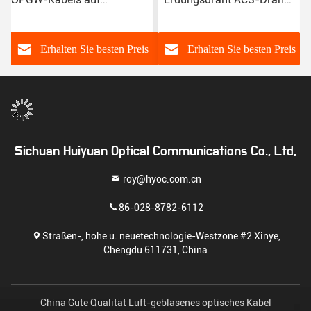
tungen
Stromübertragungsleitungen
G652D Glasfaserkabel
s
Erhalten Sie besten Preis
Erhalten Sie besten Preis
Sichuan Huiyuan Optical Communications Co., Ltd,
roy@hyoc.com.cn
86-028-8782-6112
Straßen-, hohe u. neuetechnologie-Westzone #2 Xinye,
Chengdu 611731, China
China Gute Qualität Luft-geblasenes optisches Kabel