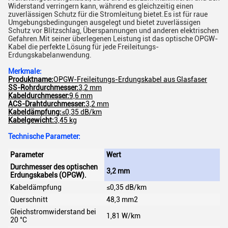
Widerstand verringern kann, während es gleichzeitig einen
zuverlässigen Schutz für die Stromleitung bietet.Es ist für raue
Umgebungsbedingungen ausgelegt und bietet zuverlässigen
Schutz vor Blitzschlag, Überspannungen und anderen elektrischen
Gefahren.Mit seiner überlegenen Leistung ist das optische OPGW-
Kabel die perfekte Lösung für jede Freileitungs-
Erdungskabelanwendung.
Merkmale:
Produktname:
OPGW-Freileitungs-Erdungskabel aus Glasfaser
SS-Rohrdurchmesser:
3,2 mm
Kabeldurchmesser:
9,6 mm
ACS-Drahtdurchmesser:
3,2 mm
Kabeldämpfung:
≤0,35 dB/km
Kabelgewicht:
3,45 kg
Technische Parameter:
Parameter
Wert
Durchmesser des optischen
3,2 mm
Erdungskabels (OPGW).
Kabeldämpfung
≤0,35 dB/km
Querschnitt
48,3 mm2
Gleichstromwiderstand bei
1,81 W/km
20 °C