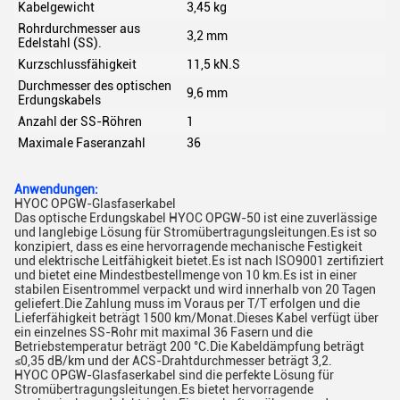
Kabelgewicht
3,45 kg
Rohrdurchmesser aus
3,2 mm
Edelstahl (SS).
Kurzschlussfähigkeit
11,5 kN.S
Durchmesser des optischen
9,6 mm
Erdungskabels
Anzahl der SS-Röhren
1
Maximale Faseranzahl
36
Anwendungen:
HYOC OPGW-Glasfaserkabel
Das optische Erdungskabel HYOC OPGW-50 ist eine zuverlässige
und langlebige Lösung für Stromübertragungsleitungen.Es ist so
konzipiert, dass es eine hervorragende mechanische Festigkeit
und elektrische Leitfähigkeit bietet.Es ist nach ISO9001 zertifiziert
und bietet eine Mindestbestellmenge von 10 km.Es ist in einer
stabilen Eisentrommel verpackt und wird innerhalb von 20 Tagen
geliefert.Die Zahlung muss im Voraus per T/T erfolgen und die
Lieferfähigkeit beträgt 1500 km/Monat.Dieses Kabel verfügt über
ein einzelnes SS-Rohr mit maximal 36 Fasern und die
Betriebstemperatur beträgt 200 °C.Die Kabeldämpfung beträgt
≤0,35 dB/km und der ACS-Drahtdurchmesser beträgt 3,2.
HYOC OPGW-Glasfaserkabel sind die perfekte Lösung für
Stromübertragungsleitungen.Es bietet hervorragende