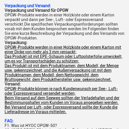
Verpackung und Versand:
Verpackung und Versand für OPGW
OPGW-Produkte werden in einer Holzkiste oder einem Karton
verpackt und dann per See-, Luft- oder Expressversand
verschickt.Die spezifischen Verpackungsanforderungen sollten
vorab mit dem Kunden besprochen werden.Im Folgenden finden
Sie eine kurze Beschreibung der Verpackung und des Versands von
OPGW-Produkten.
Verpackung:
OPGW-Produkte werden in einer Holzkiste oder einem Karton mit
einer Dicke von mehr als 3 mm verpackt;
Das Produkt ist mit EPE-Schaum oder Luftpolsterfolie umwickelt,
um es vor Transportschäden zu schützen;
Das Produkt ist mit dem Produktnamen, dem Modell, der Menge
usw. gekennzeichnet, und die Außenverpackung ist mit dem
Produktnamen, dem Modell, dem Nettogewicht, dem
Bruttogewicht, dem Produkthersteller usw. gekennzeichnet.
Versand:
OPGW-Produkte können je nach Kundenwunsch per See-, Luft-
oder Expressversand versendet werden;
Beim Versand auf dem Seeweg sollten der Verladehafen und der
Bestimmungshafen vom Kunden im Voraus angegeben werden.
Bei Versand per Luft- oder Expressversand sollte der Kunde die
Lieferadresse im Voraus mitteilen.
FAQ:
F1: Was ist HYOC OPGW-50?