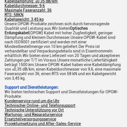
Kabeldämpfung: ≤0,35 dB/km
Kabeldurchmesser: 9,6
Maximale Faseranzahl: 36
RTS: 58KN
Kabelgewicht: 3,45 kg
Unsere OPGW-Produkte zeichnen sich durch hervorragende
Qualität und Leistung aus.Wir bieten
Optisches
Erdungskabel
(OPGW) Kabel mit hoher Zugfestigkeit, geringer
Dämpfung und kleinem Durchmesser.Unsere OPGW-Kabel sind
nach ISO9001 zertifiziert und werden mit einer
Mindestbestellmenge von 10 km geliefert.Der Preis ist
verhandelbar und Verpackungsdetails sind in Eisentrommeln
erhältlich.Wir bieten eine Lieferzeit von 20 Tagen und akzeptieren
Zahlungen per T/T im Voraus.Unsere monatliche Lieferfähigkeit
beträgt 1500 km.Unsere OPGW-Kabel haben eine Kabeldämpfung
von ≤0,35 dB/km, einen Kabeldurchmesser von 9,6, eine maximale
Faseranzahl von 36, einen RTS von 58 kN und ein Kabelgewicht
von 3,45 kg.
Support und Dienstleistungen:
Wir bieten technischen Support und Dienstleistungen für OPGW-
Produkte:
Kundenservice rund um die Uhr
Technischer Online- und Telefonsupport
Technische Unterstützung vor Ort
Wartungs- und Reparaturservice
Ersatzteilversorgungsservice
Projektumsetzung und After-Sales-Service