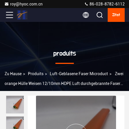
roy@hyoc.com.cn
86-028-8782-6112
Zitat
produits
Zu Hause
>
Produits
>
Luft-Geblasene Faser Microduct
>
Zwei
orange Hülle Weisen 12/10mm HDPE Luft durchgebrannte Faser
Microduct für FTTH-Anwendung