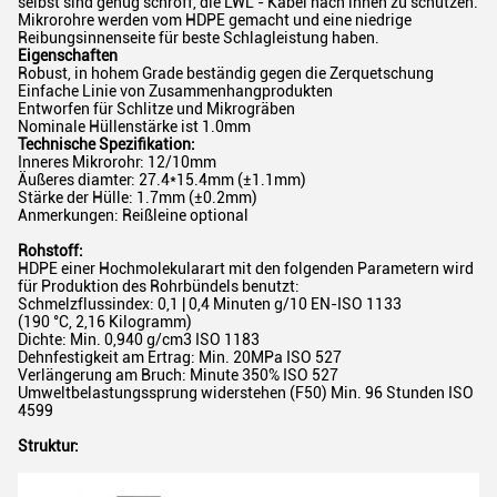
selbst sind genug schroff, die LWL - Kabel nach innen zu schützen.
Mikrorohre werden vom HDPE gemacht und eine niedrige
Reibungsinnenseite für beste Schlagleistung haben.
Eigenschaften
Robust, in hohem Grade beständig gegen die Zerquetschung
Einfache Linie von Zusammenhangprodukten
Entworfen für Schlitze und Mikrogräben
Nominale Hüllenstärke ist 1.0mm
Technische Spezifikation:
Inneres Mikrorohr: 12/10mm
Äußeres diamter: 27.4*15.4mm (±1.1mm)
Stärke der Hülle: 1.7mm (±0.2mm)
Anmerkungen: Reißleine optional
Rohstoff:
HDPE einer Hochmolekularart mit den folgenden Parametern wird
für Produktion des Rohrbündels benutzt:
Schmelzflussindex: 0,1 | 0,4 Minuten g/10 EN-ISO 1133
(190 °C, 2,16 Kilogramm)
Dichte: Min. 0,940 g/cm3 ISO 1183
Dehnfestigkeit am Ertrag: Min. 20MPa ISO 527
Verlängerung am Bruch: Minute 350% ISO 527
Umweltbelastungssprung widerstehen (F50) Min. 96 Stunden ISO
4599
Struktur: