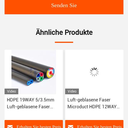
Senden Sie
Ähnliche Produkte
Video
Video
HDPE 19WAY 5/3.5mm
Luft-geblasene Faser
Luft-geblasene Faser
Microduct HDPE 12WAY
Microduct für den LWL -
5/3.5mm für
-
Kabel-Schlag
Lichtwellenleiter-
Kabeleinbau
s
Erhalten Sie besten Preis
Erhalten Sie besten Preis