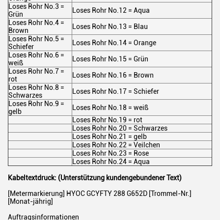
Loses Rohr No.3 =
Loses Rohr No.12 = Aqua
Grün
Loses Rohr No.4 =
Loses Rohr No.13 = Blau
Brown
Loses Rohr No.5 =
Loses Rohr No.14 = Orange
Schiefer
Loses Rohr No.6 =
Loses Rohr No.15 = Grün
weiß
Loses Rohr No.7 =
Loses Rohr No.16 = Brown
rot
Loses Rohr No.8 =
Loses Rohr No.17 = Schiefer
Schwarzes
Loses Rohr No.9 =
Loses Rohr No.18 = weiß
gelb
Loses Rohr No.19 = rot
Loses Rohr No.20 = Schwarzes
Loses Rohr No.21 = gelb
Loses Rohr No.22 = Veilchen
Loses Rohr No.23 = Rose
Loses Rohr No.24 = Aqua
Kabeltextdruck: (Unterstützung kundengebundener Text)
[Metermarkierung] HYOC GCYFTY 288 G652D [Trommel-Nr.]
[Monat-jährig]
Auftragsinformationen