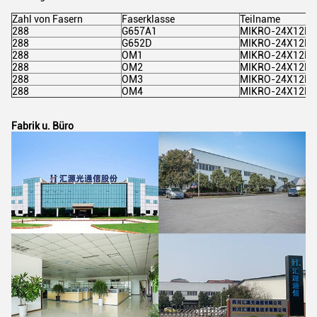
Zahl von Fasern
Faserklasse
Teilname
288
G657A1
MIKRO-24X12F 
288
G652D
MIKRO-24X12F 
288
OM1
MIKRO-24X12F 
288
OM2
MIKRO-24X12F 
288
OM3
MIKRO-24X12F 
288
OM4
MIKRO-24X12F 
Fabrik u. Büro