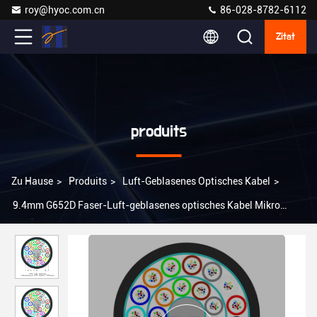
roy@hyoc.com.cn
86-028-8782-6112
Zitat
produits
Zu Hause
>
Produits
>
Luft-Geblasenes Optisches Kabel
>
9.4mm G652D Faser-Luft-geblasenes optisches Kabel Mikro
Kabel Monomode--288