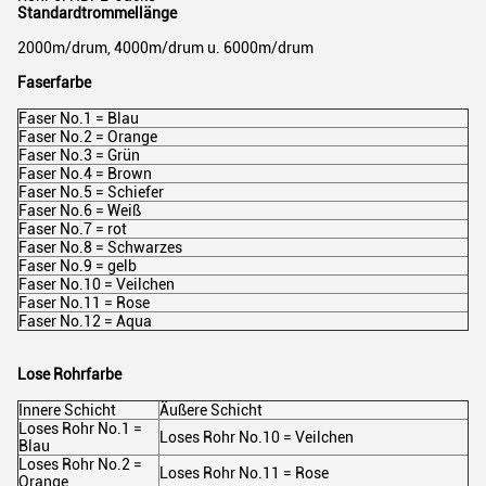
Standardtrommellänge
2000m/drum, 4000m/drum u. 6000m/drum
Faserfarbe
Faser No.1 = Blau
Faser No.2 = Orange
Faser No.3 = Grün
Faser No.4 = Brown
Faser No.5 = Schiefer
Faser No.6 = Weiß
Faser No.7 = rot
Faser No.8 = Schwarzes
Faser No.9 = gelb
Faser No.10 = Veilchen
Faser No.11 = Rose
Faser No.12 = Aqua
Lose Rohrfarbe
Innere Schicht
Äußere Schicht
Loses Rohr No.1 =
Loses Rohr No.10 = Veilchen
Blau
Loses Rohr No.2 =
Loses Rohr No.11 = Rose
Orange