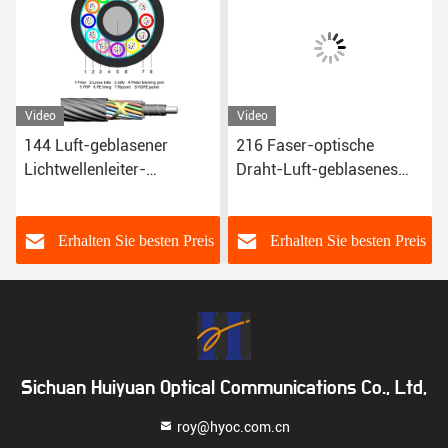
Video
Video
144 Luft-geblasener
216 Faser-optische
Lichtwellenleiter-
Draht-Luft-geblasenes
schwarze Polyäthylen-
optisches Kabel
Jacke des Kern-G.652D
MicroBundle Kabel des
Kern-G.657A1
s
Erhalten Sie besten Preis
Erhalten Sie besten Preis
Sichuan Huiyuan Optical Communications Co., Ltd,
roy@hyoc.com.cn