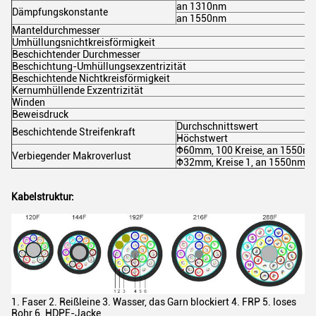
an 1310nm
Dämpfungskonstante
an 1550nm
Manteldurchmesser
Umhüllungsnichtkreisförmigkeit
Beschichtender Durchmesser
Beschichtung-Umhüllungsexzentrizität
Beschichtende Nichtkreisförmigkeit
Kernumhüllende Exzentrizität
Winden
Beweisdruck
Durchschnittswert
Beschichtende Streifenkraft
Höchstwert
Ф60mm, 100 Kreise, an 1550n
Verbiegender Makroverlust
Ф32mm, Kreise 1, an 1550nm
Kabelstruktur:
1. Faser 2. Reißleine 3. Wasser, das Garn blockiert 4. FRP 5. loses
Rohr 6. HDPE-Jacke