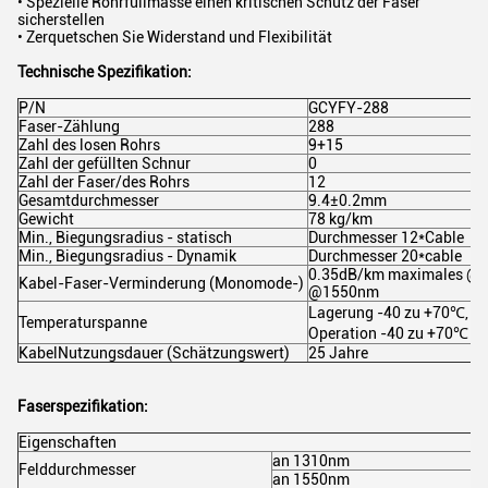
• Spezielle Rohrfüllmasse einen kritischen Schutz der Faser
sicherstellen
• Zerquetschen Sie Widerstand und Flexibilität
Technische Spezifikation:
P/N
GCYFY-288
Faser-Zählung
288
Zahl des losen Rohrs
9+15
Zahl der gefüllten Schnur
0
Zahl der Faser/des Rohrs
12
Gesamtdurchmesser
9.4±0.2mm
Gewicht
78 kg/km
Min., Biegungsradius - statisch
Durchmesser 12*Cable
Min., Biegungsradius - Dynamik
Durchmesser 20*cable
0.35dB/km maximales @
Kabel-Faser-Verminderung (Monomode-)
@1550nm
Lagerung -40 zu +70℃, Ins
Temperaturspanne
Operation -40 zu +70℃
KabelNutzungsdauer (Schätzungswert)
25 Jahre
Faserspezifikation:
Eigenschaften
an 1310nm
Felddurchmesser
an 1550nm